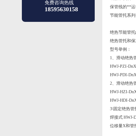
免费咨询热线
保管线的**
18595630158
节能管托系列
绝热节能管托
绝热管托和保
型号举例：
1、滑动绝热
HWJ-PZI-D
HWJ-PDI-D
2、滑动绝热
HWJ-HZI-D
HWJ-HDI-D
3\固定绝热
焊接式 HWJ-D
位移量X和管