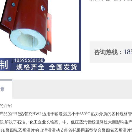
18
咨询热线：
情
的介绍
产品的**绝热管托HWJ-适用于输送温度小于650°C 热力介质的各种
低,解决了石油、化工企业长输高、中、低压蒸汽管线温降过大而影响生
TFE聚四氟乙烯滑片的自润滑滑动节能管托采用新型复合聚四氟乙烯滑