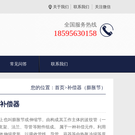
关于我们
联系我们
关注微信
全国服务热线
18595630158
常见问答
联系我们
您的位置：
首页
>补偿器（膨胀节）
纹补偿器
上也叫膨胀节或伸缩节。由构成其工作主体的波纹管（一
支架、法兰、导管等附件组成。 属于一种补偿元件。利用
效伸缩变形，以吸收管线、导管、容器等由热胀冷缩等原