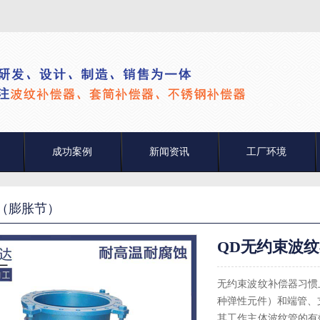
成功案例
新闻资讯
工厂环境
（膨胀节）
QD无约束波
无约束波纹补偿器习惯
种弹性元件）和端管、
其工作主体波纹管的有