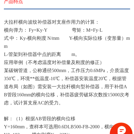
产品特点
大拉杆横向波纹补偿器对支座作用力的计算：
横向弹力： Fy=Ky·Y 弯矩：M=Fy·L
式 中： Ky-横向刚度 N/mm Y-横向实际位移（变形量）m
m
L-管架到补偿器中点的距离 m。
应用举例（不考虑温度对补偿量及刚度的修正）
某碳钢管道，公称通径500mm，工作压力0.6MPa，介质温度
350℃，环境**低温度-10℃，补偿器安装温度20℃，根据管
道布局（如图）需安装一大拉杆横向型补偿器，用于补偿A
B管段160mm的横向位移，补偿器疲劳破坏次数按15000次考
虑，试计算支座AC的受力。
解：（1）根据AB管段的横向位移
Y=160mm，查样本可选用0.6DLB500-FB-2000，横向补偿量