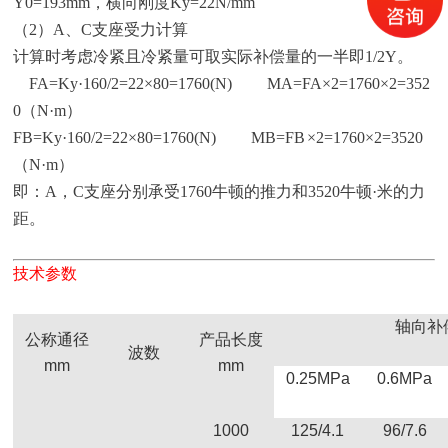
Y0=193mm，横向刚度Ky=22N/mm
（2）A、C支座受力计算
计算时考虑冷紧且冷紧量可取实际补偿量的一半即1/2Y。
FA=Ky·160/2=22×80=1760(N) MA=FA×2=1760×2=352
0（N·m）
FB=Ky·160/2=22×80=1760(N) MB=FB ×2=1760×2=3520
（N·m）
即：A，C支座分别承受1760牛顿的推力和3520牛顿·米的力
距。
技术参数
轴向补
公称通径
产品长度
波数
mm
mm
0.25MPa
0.6MPa
1000
125/4.1
96/7.6