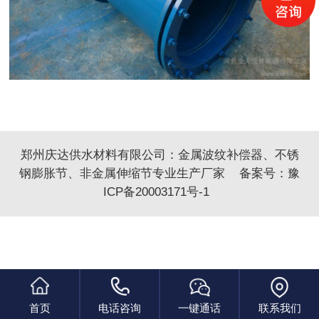
郑州庆达供水材料有限公司：
金属波纹补偿器
、
不锈
钢膨胀节
、
非金属伸缩
节专业生产厂家 备案号：
豫
ICP备20003171号-1
首页
电话咨询
一键通话
联系我们