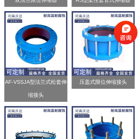
双法兰限位伸缩器
RS型柔性套管式伸缩器
AF-VSSJA型法兰式松套伸
压盖式限位伸缩接头
缩接头