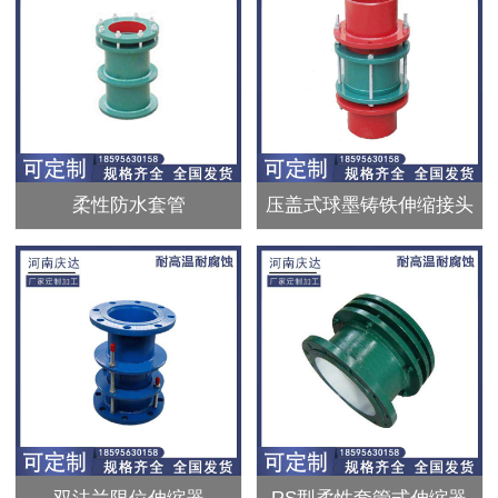
柔性防水套管
压盖式球墨铸铁伸缩接头